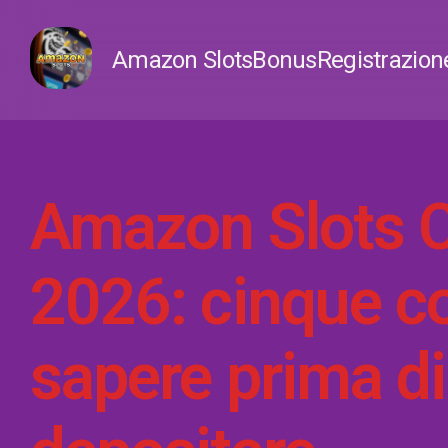
Amazon Slots
Bonus
Registrazion
Amazon Slots 
2026: cinque c
sapere prima di