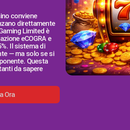
ino conviene
enzano direttamente
 Gaming Limited è
icazione eCOGRA e
%. Il sistema di
nte — ma solo se si
ponente. Questa
tanti da sapere
a Ora