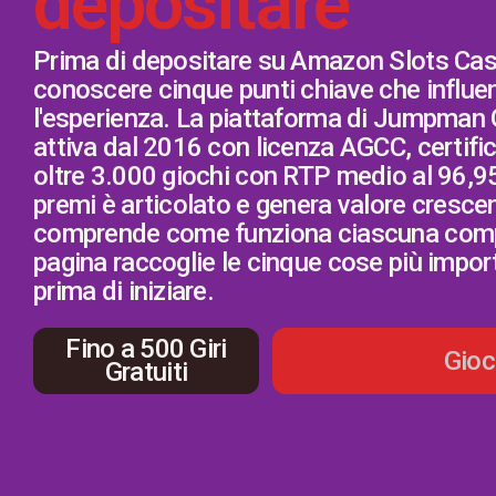
depositare
Prima di depositare su Amazon Slots Cas
conoscere cinque punti chiave che influ
l'esperienza. La piattaforma di Jumpman
attiva dal 2016 con licenza AGCC, certif
oltre 3.000 giochi con RTP medio al 96,95
premi è articolato e genera valore cresce
comprende come funziona ciascuna com
pagina raccoglie le cinque cose più impor
prima di iniziare.
Fino a 500 Giri
Gioc
Gratuiti