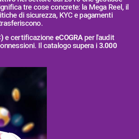
ignifica tre cose concrete: la Mega Reel, il
itiche di sicurezza, KYC e pagamenti
trasferiscono.
)
e certificazione
eCOGRA
per l'audit
connessioni. Il catalogo supera i
3.000